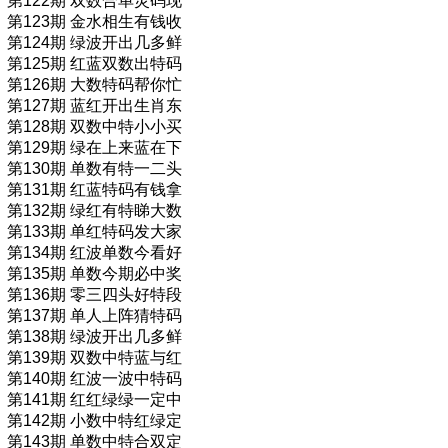
第122期 双数合单灵码现
第123期 金水相生有钱收
第124期 绿波开出几多鲜
第125期 红蓝双数出特码
第126期 大数特码帮你忙
第127期 蓝红开出生肖东
第128期 双数中特小小买
第129期 绿在上来蓝在下
第130期 单数有特一二头
第131期 红蓝特码有钱拿
第132期 绿红有特睇大数
第133期 单红特码发大家
第134期 红波单数今看好
第135期 单数今期必中奖
第136期 零三四头好特段
第137期 单人上阵猜特码
第138期 绿波开出几多鲜
第139期 双数中特蓝与红
第140期 红波一波中特码
第141期 红红绿绿一定中
第142期 小数中特红绿定
第143期 单数中特合双定