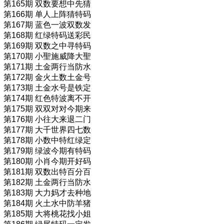
第165期 双数要想中先猜
第166期 单人上阵猜特码
第167期 蓝色一波双数发
第168期 红绿特码送彩民
第169期 双数之中寻特码
第170期 小聖施威降大聖
第171期 土金两行当防水
第172期 金火土数土金号
第173期 土金水号是铁定
第174期 红色特波离不开
第175期 双双对对今期来
第176期 小往大来退二门
第177期 大千世界四七数
第178期 小数中特红绿定
第179期 绿波今期有特码
第180期 小肖今期开好码
第181期 双数出特百分百
第182期 土金两行当防水
第183期 大力妈才去种地
第184期 火土水中防羊猪
第185期 大将桃花找小姐