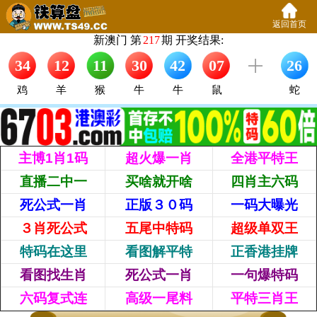
返回首页
主博1肖1码
超火爆一肖
全港平特王
直播二中一
买啥就开啥
四肖主六码
死公式一肖
正版３０码
一码大曝光
３肖死公式
五尾中特码
超级单双王
特码在这里
看图解平特
正香港挂牌
看图找生肖
死公式一肖
一句爆特码
六码复式连
高级一尾料
平特三肖王