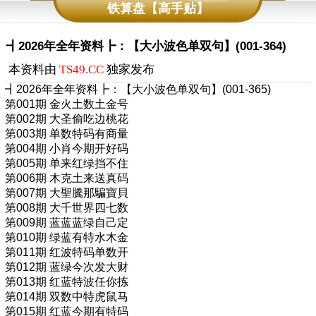
铁算盘【高手贴】
┫2026年全年资料┣：【大小波色单双句】(001-364)
本资料由
TS49.CC
独家发布
┫2026年全年资料┣：【大小波色单双句】(001-365)
第001期 金火土数土金号
第002期 大圣偷吃边桃花
第003期 单数特码有商量
第004期 小肖今期开好码
第005期 单来红绿挡不住
第006期 木克土来送真码
第007期 大聖騰那騙寶貝
第008期 大千世界四七数
第009期 蓝蓝蓝绿自己定
第010期 绿蓝有特水木金
第011期 红波特码单数开
第012期 蓝绿今次发大财
第013期 红蓝特波任你拣
第014期 双数中特虎鼠马
第015期 红蓝今期有特码