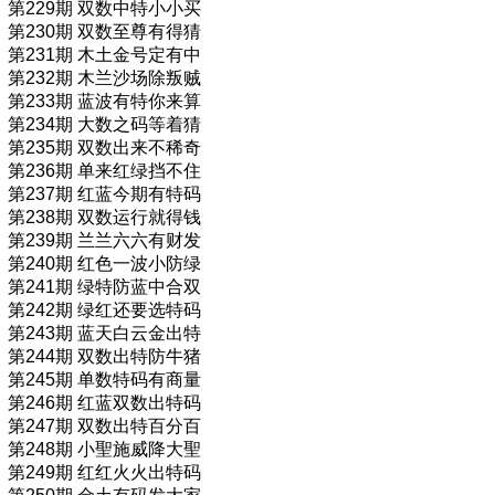
第229期 双数中特小小买
第230期 双数至尊有得猜
第231期 木土金号定有中
第232期 木兰沙场除叛贼
第233期 蓝波有特你来算
第234期 大数之码等着猜
第235期 双数出来不稀奇
第236期 单来红绿挡不住
第237期 红蓝今期有特码
第238期 双数运行就得钱
第239期 兰兰六六有财发
第240期 红色一波小防绿
第241期 绿特防蓝中合双
第242期 绿红还要选特码
第243期 蓝天白云金出特
第244期 双数出特防牛猪
第245期 单数特码有商量
第246期 红蓝双数出特码
第247期 双数出特百分百
第248期 小聖施威降大聖
第249期 红红火火出特码