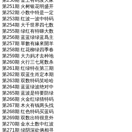
第250期 金土有码发大家
第251期 火树银花明盛开
第252期 小数中特是一定
第253期 红波一波中特码
第254期 大千世界四七数
第255期 绿红有特睇大数
第256期 蓝蓝绿绿蓝爲主
第257期 單數有緣來開羊
第258期 红花柳绿四季春
第259期 大力妈才去种地
第260期 火行三七尾数杀
第261期 红绿特在第三期
第262期 双蓝生肖定本期
第263期 双数特码笑哈哈
第264期 蓝蓝绿波绝对中
第265期 蓝波是特要防绿
第266期 火金红绿猜特码
第267期 木火有钱两头找
第268期 红色特码买蓝码
第269期 双数出特很意外
第270期 金水土数中红波
第271期 绿阴深处俩相寻