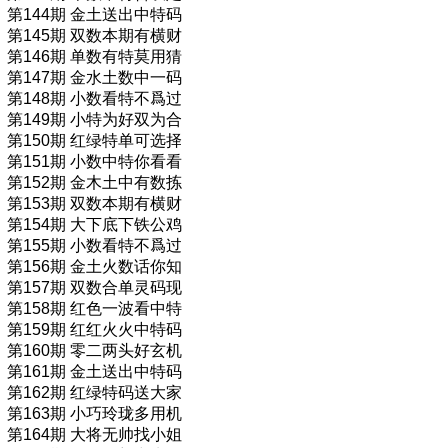
第144期 金土送出中特码
第145期 双数本期有横财
第146期 单数有特莫用猜
第147期 金水土数中一码
第148期 小数看特不爲过
第149期 小特为好双为合
第150期 红绿特单可选择
第151期 小数中特你看看
第152期 金木土中有数拣
第153期 双数本期有横财
第154期 大下底下铁公鸡
第155期 小数看特不爲过
第156期 金土火数话你知
第157期 双数合单灵码现
第158期 红色一波看中特
第159期 红红火火中特码
第160期 零二两头好玄机
第161期 金土送出中特码
第162期 红绿特码送大家
第163期 小巧玲珑多用机
第164期 大将无帅找小姐