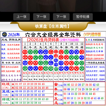
上一张
下一张
下一张
暂停轮播
铁算盘【生肖属性】