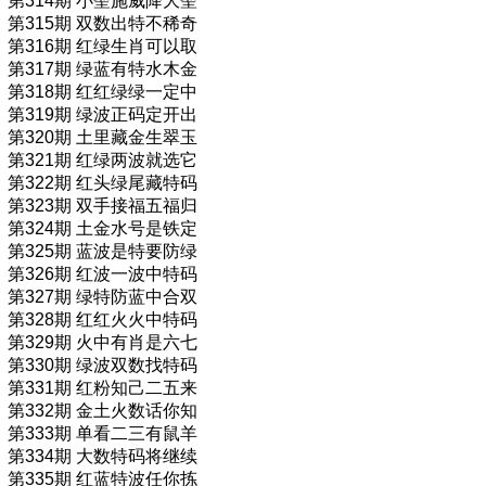
第314期 小聖施威降大聖
第315期 双数出特不稀奇
第316期 红绿生肖可以取
第317期 绿蓝有特水木金
第318期 红红绿绿一定中
第319期 绿波正码定开出
第320期 土里藏金生翠玉
第321期 红绿两波就选它
第322期 红头绿尾藏特码
第323期 双手接福五福归
第324期 土金水号是铁定
第325期 蓝波是特要防绿
第326期 红波一波中特码
第327期 绿特防蓝中合双
第328期 红红火火中特码
第329期 火中有肖是六七
第330期 绿波双数找特码
第331期 红粉知己二五来
第332期 金土火数话你知
第333期 单看二三有鼠羊
第334期 大数特码将继续
第335期 红蓝特波任你拣