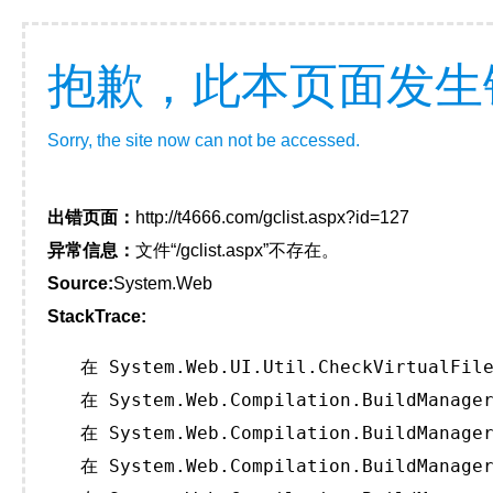
抱歉，此本页面发生
Sorry, the site now can not be accessed.
出错页面：
http://t4666.com/gclist.aspx?id=127
异常信息：
文件“/gclist.aspx”不存在。
Source:
System.Web
StackTrace:
   在 System.Web.UI.Util.CheckVirtualFile
   在 System.Web.Compilation.BuildManager
   在 System.Web.Compilation.BuildManager
   在 System.Web.Compilation.BuildManager