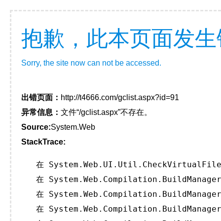
抱歉，此本页面发生
Sorry, the site now can not be accessed.
出错页面：
http://t4666.com/gclist.aspx?id=91
异常信息：
文件“/gclist.aspx”不存在。
Source:
System.Web
StackTrace:
   在 System.Web.UI.Util.CheckVirtualFile
   在 System.Web.Compilation.BuildManager
   在 System.Web.Compilation.BuildManager
   在 System.Web.Compilation.BuildManager