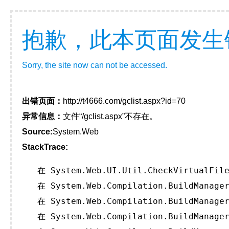
抱歉，此本页面发生
Sorry, the site now can not be accessed.
出错页面：
http://t4666.com/gclist.aspx?id=70
异常信息：
文件“/gclist.aspx”不存在。
Source:
System.Web
StackTrace:
   在 System.Web.UI.Util.CheckVirtualFile
   在 System.Web.Compilation.BuildManager
   在 System.Web.Compilation.BuildManager
   在 System.Web.Compilation.BuildManager