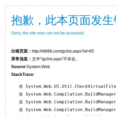
抱歉，此本页面发生
Sorry, the site now can not be accessed.
出错页面：
http://t4666.com/gclist.aspx?id=65
异常信息：
文件“/gclist.aspx”不存在。
Source:
System.Web
StackTrace:
   在 System.Web.UI.Util.CheckVirtualFile
   在 System.Web.Compilation.BuildManager
   在 System.Web.Compilation.BuildManager
   在 System.Web.Compilation.BuildManager